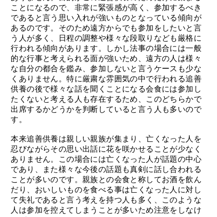
ことになるので、非常に緊張感が高く、参加するべき
であると言う思い入れが強いものとなっている傾向が
あるのです。そのため遠方からでも参加をしたいと言
う人が多く、日程の調整や様々な段取りなども厳格に
行われる傾向があります。しかし法事の場合には一般
的な行事と考えられる面が強いため、遠方の人は様々
な自分の都合を鑑み、参加しないと言うケースも少な
くありません。特に厳粛な雰囲気の中で行われる追善
供養の後で様々な話を聞くことになる会食には参加し
たくないと考える人も存在するため、このどちらかで
出席するかどうかを判断していると言う人も多いので
す。
本来追善供養は親しい親族が集まり、亡くなった人を
忍びながらその思い出話に花を咲かせることが少なく
ありません。この場合には亡くなった人が話題の中心
であり、また様々な今後の話題も真剣に話し合われる
ことが多いのです。親族との会食と称してお酒を飲ん
だり、おいしいものを食べる事は亡くなった人に対し
て失礼であると言う考えを持つ人も多く、このような
人は参加を控えてしまうことが多いため注意をしなけ