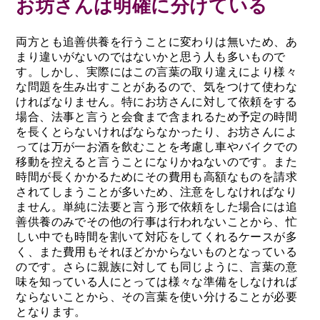
お坊さんは明確に分けている
両方とも追善供養を行うことに変わりは無いため、あ
まり違いがないのではないかと思う人も多いもので
す。しかし、実際にはこの言葉の取り違えにより様々
な問題を生み出すことがあるので、気をつけて使わな
ければなりません。特にお坊さんに対して依頼をする
場合、法事と言うと会食まで含まれるため予定の時間
を長くとらないければならなかったり、お坊さんによ
っては万が一お酒を飲むことを考慮し車やバイクでの
移動を控えると言うことになりかねないのです。また
時間が長くかかるためにその費用も高額なものを請求
されてしまうことが多いため、注意をしなければなり
ません。単純に法要と言う形で依頼をした場合には追
善供養のみでその他の行事は行われないことから、忙
しい中でも時間を割いて対応をしてくれるケースが多
く、また費用もそれほどかからないものとなっている
のです。さらに親族に対しても同じように、言葉の意
味を知っている人にとっては様々な準備をしなければ
ならないことから、その言葉を使い分けることが必要
となります。