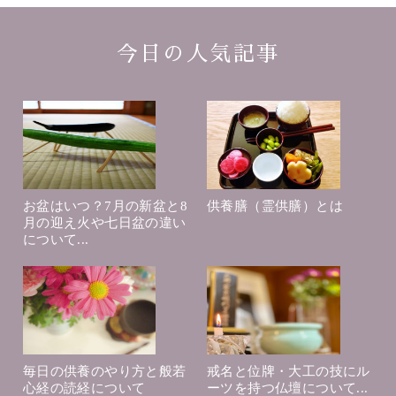
今日の人気記事
お盆はいつ？7月の新盆と8
供養膳（霊供膳）とは
月の迎え火や七日盆の違い
について...
毎日の供養のやり方と般若
戒名と位牌・大工の技にル
心経の読経について
ーツを持つ仏壇について...