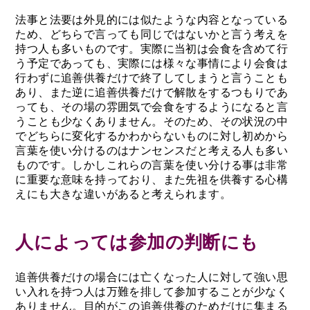
法事と法要は外見的には似たような内容となっている
ため、どちらで言っても同じではないかと言う考えを
持つ人も多いものです。実際に当初は会食を含めて行
う予定であっても、実際には様々な事情により会食は
行わずに追善供養だけで終了してしまうと言うことも
あり、また逆に追善供養だけで解散をするつもりであ
っても、その場の雰囲気で会食をするようになると言
うことも少なくありません。そのため、その状況の中
でどちらに変化するかわからないものに対し初めから
言葉を使い分けるのはナンセンスだと考える人も多い
ものです。しかしこれらの言葉を使い分ける事は非常
に重要な意味を持っており、また先祖を供養する心構
えにも大きな違いがあると考えられます。
人によっては参加の判断にも
追善供養だけの場合には亡くなった人に対して強い思
い入れを持つ人は万難を排して参加することが少なく
ありません。目的がこの追善供養のためだけに集まる