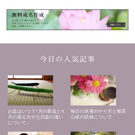
今日の人気記事
お盆はいつ？7月の新盆と8
毎日の供養のやり方と般若
月の迎え火や七日盆の違い
心経の読経について
について...