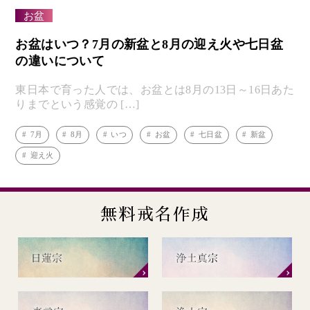
お盆
お盆はいつ？7月の新盆と8月の迎え火や七日盆
の違いについて
東日本で育った人では、お盆とは8月の13日～16日あた
りまでという感覚の […]
7月
8月
いつ
お盆
七日盆
新盆
迎え火
無料戒名作成